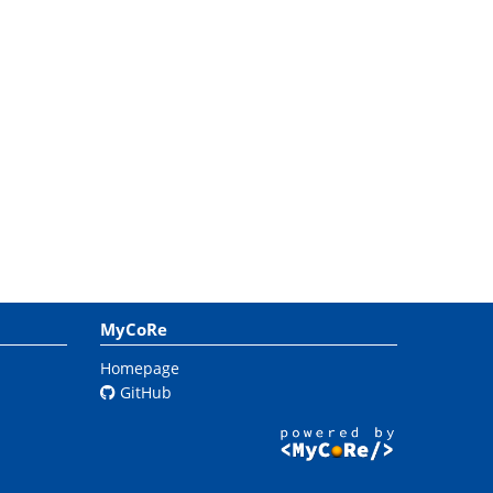
MyCoRe
Homepage
GitHub