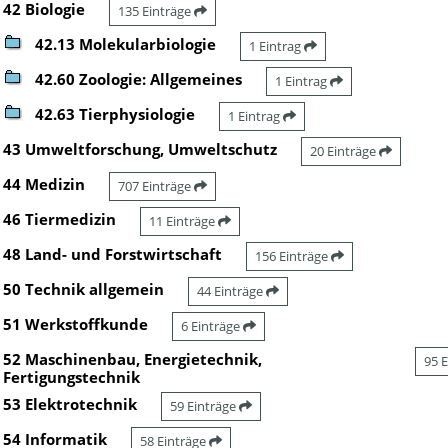
42 Biologie
135 Einträge
42.13 Molekularbiologie
1 Eintrag
42.60 Zoologie: Allgemeines
1 Eintrag
42.63 Tierphysiologie
1 Eintrag
43 Umweltforschung, Umweltschutz
20 Einträge
44 Medizin
707 Einträge
46 Tiermedizin
11 Einträge
48 Land- und Forstwirtschaft
156 Einträge
50 Technik allgemein
44 Einträge
51 Werkstoffkunde
6 Einträge
52 Maschinenbau, Energietechnik,
95 
Fertigungstechnik
53 Elektrotechnik
59 Einträge
54 Informatik
58 Einträge