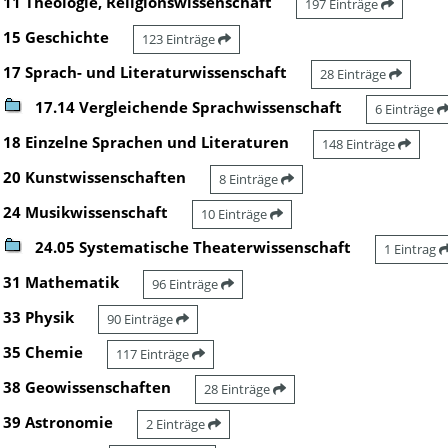
11 Theologie, Religionswissenschaft
197 Einträge
15 Geschichte
123 Einträge
17 Sprach- und Literaturwissenschaft
28 Einträge
17.14 Vergleichende Sprachwissenschaft
6 Einträge
18 Einzelne Sprachen und Literaturen
148 Einträge
20 Kunstwissenschaften
8 Einträge
24 Musikwissenschaft
10 Einträge
24.05 Systematische Theaterwissenschaft
1 Eintrag
31 Mathematik
96 Einträge
33 Physik
90 Einträge
35 Chemie
117 Einträge
38 Geowissenschaften
28 Einträge
39 Astronomie
2 Einträge