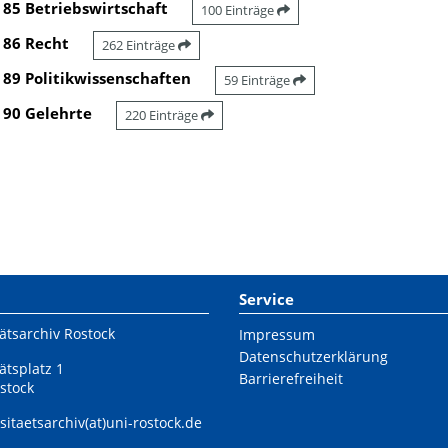
85 Betriebswirtschaft
100 Einträge
86 Recht
262 Einträge
89 Politikwissenschaften
59 Einträge
90 Gelehrte
220 Einträge
Service
ätsarchiv Rostock
Impressum
Datenschutzerklärung
ätsplatz 1
Barrierefreiheit
stock
sitaetsarchiv(at)uni-rostock.de