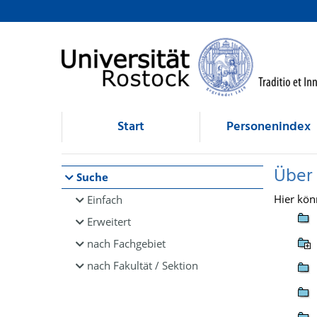
Browsen
direkt zum Inhalt
Start
Personenindex
Über
Suche
Hier kön
Einfach
Erweitert
nach Fachgebiet
nach Fakultät / Sektion