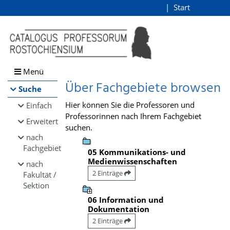
Browsen
Start
Login
direkt zum Inhalt
Menü
Über Fachgebiete browsen
Suche
Hier können Sie die Professoren und
Einfach
Professorinnen nach Ihrem Fachgebiet
Erweitert
suchen.
nach
Fachgebiet
05 Kommunikations- und
Medienwissenschaften
nach
2 Einträge
Fakultät /
Sektion
06 Information und
Dokumentation
2 Einträge