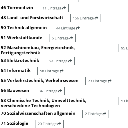
46 Tiermedizin
11 Einträge
48 Land- und Forstwirtschaft
156 Einträge
50 Technik allgemein
44 Einträge
51 Werkstoffkunde
6 Einträge
52 Maschinenbau, Energietechnik,
95 
Fertigungstechnik
53 Elektrotechnik
59 Einträge
54 Informatik
58 Einträge
55 Verkehrstechnik, Verkehrswesen
23 Einträge
56 Bauwesen
34 Einträge
58 Chemische Technik, Umwelttechnik,
5 E
verschiedene Technologien
70 Sozialwissenschaften allgemein
2 Einträge
71 Soziologie
20 Einträge