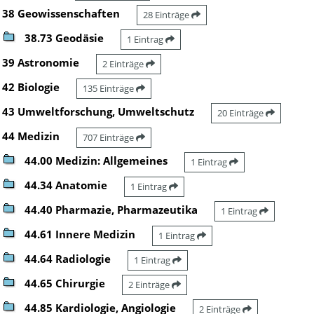
38 Geowissenschaften
28 Einträge
38.73 Geodäsie
1 Eintrag
39 Astronomie
2 Einträge
42 Biologie
135 Einträge
43 Umweltforschung, Umweltschutz
20 Einträge
44 Medizin
707 Einträge
44.00 Medizin: Allgemeines
1 Eintrag
44.34 Anatomie
1 Eintrag
44.40 Pharmazie, Pharmazeutika
1 Eintrag
44.61 Innere Medizin
1 Eintrag
44.64 Radiologie
1 Eintrag
44.65 Chirurgie
2 Einträge
44.85 Kardiologie, Angiologie
2 Einträge