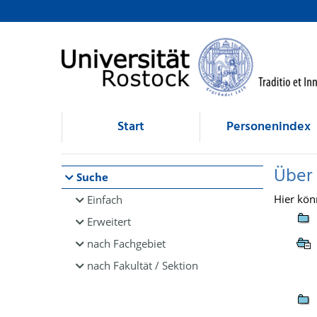
Browsen
direkt zum Inhalt
Start
Personenindex
Über
Suche
Hier kön
Einfach
Erweitert
nach Fachgebiet
nach Fakultät / Sektion