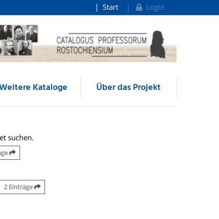
Start
Login
Weitere Kataloge
Über das Projekt
et suchen.
räge
2 Einträge