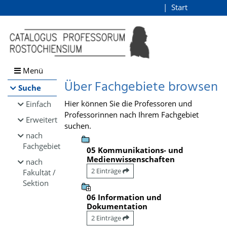
Browsen
Start
Login
direkt zum Inhalt
Menü
Über Fachgebiete browsen
Suche
Hier können Sie die Professoren und
Einfach
Professorinnen nach Ihrem Fachgebiet
Erweitert
suchen.
nach
Fachgebiet
05 Kommunikations- und
Medienwissenschaften
nach
2 Einträge
Fakultät /
Sektion
06 Information und
Dokumentation
2 Einträge