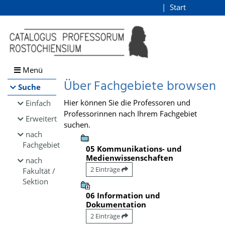
Browsen
Start
Login
direkt zum Inhalt
Menü
Über Fachgebiete browsen
Suche
Hier können Sie die Professoren und
Einfach
Professorinnen nach Ihrem Fachgebiet
Erweitert
suchen.
nach
Fachgebiet
05 Kommunikations- und
Medienwissenschaften
nach
2 Einträge
Fakultät /
Sektion
06 Information und
Dokumentation
2 Einträge