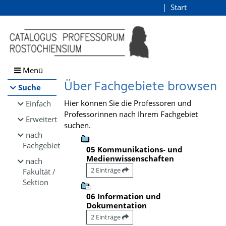
Browsen
Start
Login
direkt zum Inhalt
Menü
Über Fachgebiete browsen
Suche
Hier können Sie die Professoren und
Einfach
Professorinnen nach Ihrem Fachgebiet
Erweitert
suchen.
nach
Fachgebiet
05 Kommunikations- und
Medienwissenschaften
nach
2 Einträge
Fakultät /
Sektion
06 Information und
Dokumentation
2 Einträge