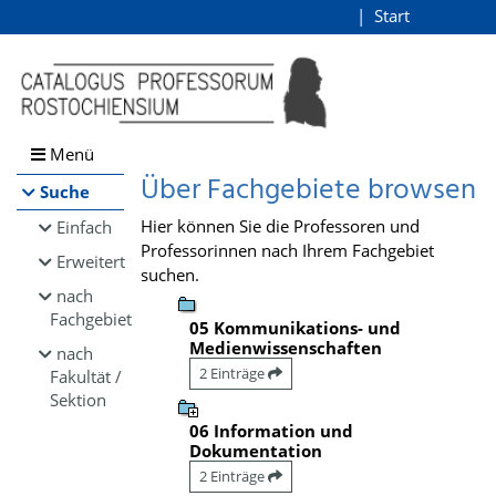
Browsen
Start
Login
direkt zum Inhalt
Menü
Über Fachgebiete browsen
Suche
Hier können Sie die Professoren und
Einfach
Professorinnen nach Ihrem Fachgebiet
Erweitert
suchen.
nach
Fachgebiet
05 Kommunikations- und
Medienwissenschaften
nach
2 Einträge
Fakultät /
Sektion
06 Information und
Dokumentation
2 Einträge