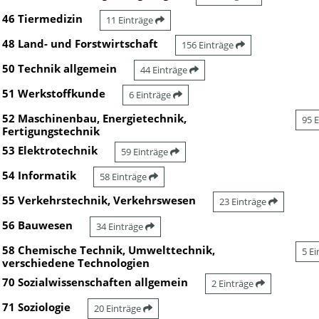
46 Tiermedizin
11 Einträge
48 Land- und Forstwirtschaft
156 Einträge
50 Technik allgemein
44 Einträge
51 Werkstoffkunde
6 Einträge
52 Maschinenbau, Energietechnik,
95 
Fertigungstechnik
53 Elektrotechnik
59 Einträge
54 Informatik
58 Einträge
55 Verkehrstechnik, Verkehrswesen
23 Einträge
56 Bauwesen
34 Einträge
58 Chemische Technik, Umwelttechnik,
5 E
verschiedene Technologien
70 Sozialwissenschaften allgemein
2 Einträge
71 Soziologie
20 Einträge