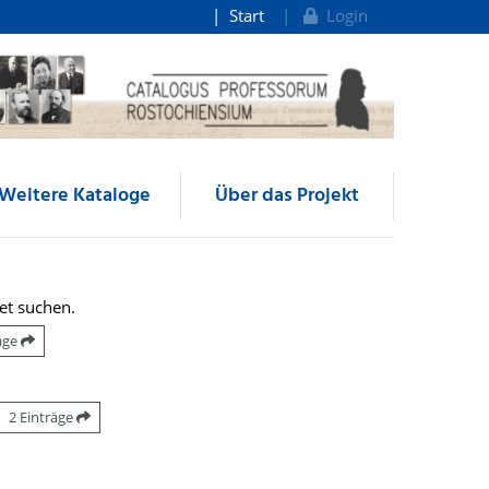
Start
Login
Weitere Kataloge
Über das Projekt
et suchen.
räge
2 Einträge