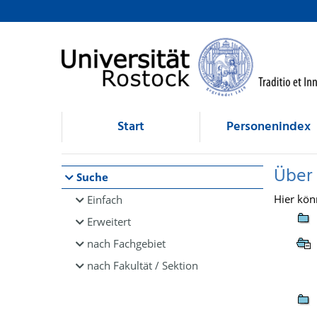
Browsen
direkt zum Inhalt
Start
Personenindex
Über
Suche
Hier kön
Einfach
Erweitert
nach Fachgebiet
nach Fakultät / Sektion