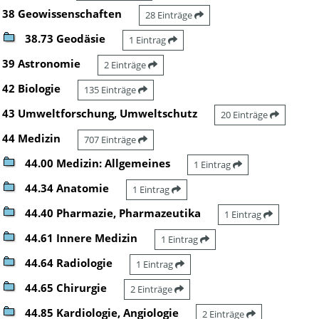
38 Geowissenschaften
28 Einträge
38.73 Geodäsie
1 Eintrag
39 Astronomie
2 Einträge
42 Biologie
135 Einträge
43 Umweltforschung, Umweltschutz
20 Einträge
44 Medizin
707 Einträge
44.00 Medizin: Allgemeines
1 Eintrag
44.34 Anatomie
1 Eintrag
44.40 Pharmazie, Pharmazeutika
1 Eintrag
44.61 Innere Medizin
1 Eintrag
44.64 Radiologie
1 Eintrag
44.65 Chirurgie
2 Einträge
44.85 Kardiologie, Angiologie
2 Einträge