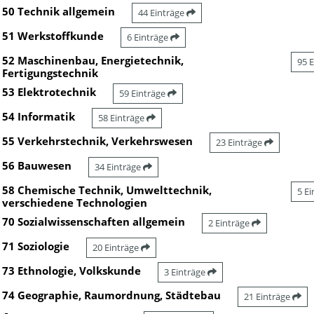
50 Technik allgemein
44 Einträge
51 Werkstoffkunde
6 Einträge
52 Maschinenbau, Energietechnik,
95 
Fertigungstechnik
53 Elektrotechnik
59 Einträge
54 Informatik
58 Einträge
55 Verkehrstechnik, Verkehrswesen
23 Einträge
56 Bauwesen
34 Einträge
58 Chemische Technik, Umwelttechnik,
5 E
verschiedene Technologien
70 Sozialwissenschaften allgemein
2 Einträge
71 Soziologie
20 Einträge
73 Ethnologie, Volkskunde
3 Einträge
74 Geographie, Raumordnung, Städtebau
21 Einträge