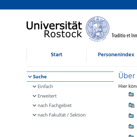
Browsen
direkt zum Inhalt
Start
Personenindex
Über
Suche
Hier kön
Einfach
Erweitert
nach Fachgebiet
nach Fakultät / Sektion