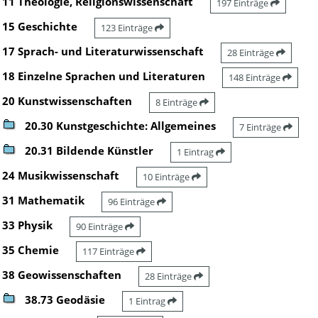
11 Theologie, Religionswissenschaft
197 Einträge
15 Geschichte
123 Einträge
17 Sprach- und Literaturwissenschaft
28 Einträge
18 Einzelne Sprachen und Literaturen
148 Einträge
20 Kunstwissenschaften
8 Einträge
20.30 Kunstgeschichte: Allgemeines
7 Einträge
20.31 Bildende Künstler
1 Eintrag
24 Musikwissenschaft
10 Einträge
31 Mathematik
96 Einträge
33 Physik
90 Einträge
35 Chemie
117 Einträge
38 Geowissenschaften
28 Einträge
38.73 Geodäsie
1 Eintrag