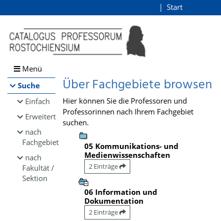
Browsen
Start
Login
direkt zum Inhalt
Menü
Über Fachgebiete browsen
Suche
Hier können Sie die Professoren und
Einfach
Professorinnen nach Ihrem Fachgebiet
Erweitert
suchen.
nach
Fachgebiet
05 Kommunikations- und
Medienwissenschaften
nach
2 Einträge
Fakultät /
Sektion
06 Information und
Dokumentation
2 Einträge