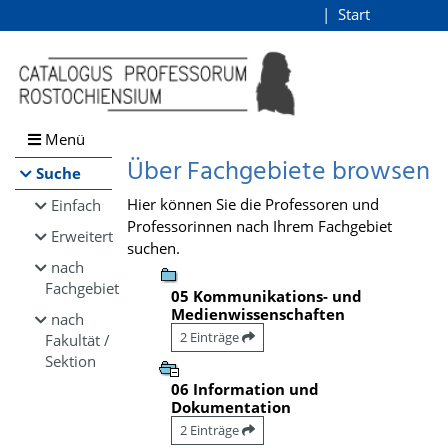
Browsen
Start
Login
direkt zum Inhalt
Menü
Über Fachgebiete browsen
Suche
Hier können Sie die Professoren und
Einfach
Professorinnen nach Ihrem Fachgebiet
Erweitert
suchen.
nach
Fachgebiet
05 Kommunikations- und
Medienwissenschaften
nach
2 Einträge
Fakultät /
Sektion
06 Information und
Dokumentation
2 Einträge