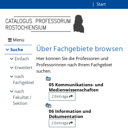
Browsen
Start
Login
direkt zum Inhalt
Menü
Über Fachgebiete browsen
Suche
Hier können Sie die Professoren und
Einfach
Professorinnen nach Ihrem Fachgebiet
Erweitert
suchen.
nach
Fachgebiet
05 Kommunikations- und
Medienwissenschaften
nach
2 Einträge
Fakultät /
Sektion
06 Information und
Dokumentation
2 Einträge