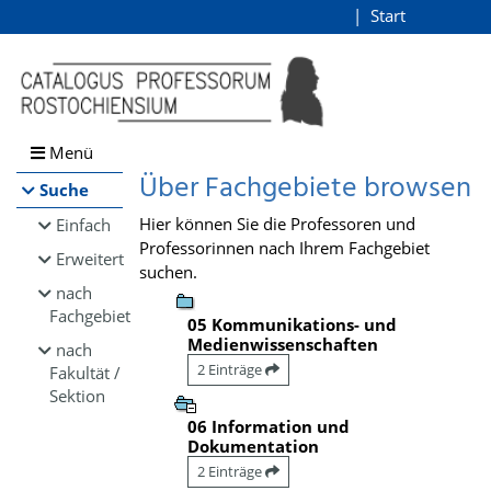
Browsen
Start
Login
direkt zum Inhalt
Menü
Über Fachgebiete browsen
Suche
Hier können Sie die Professoren und
Einfach
Professorinnen nach Ihrem Fachgebiet
Erweitert
suchen.
nach
Fachgebiet
05 Kommunikations- und
Medienwissenschaften
nach
2 Einträge
Fakultät /
Sektion
06 Information und
Dokumentation
2 Einträge