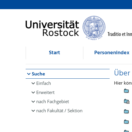
Browsen
direkt zum Inhalt
Start
Personenindex
Über
Suche
Hier kön
Einfach
Erweitert
nach Fachgebiet
nach Fakultät / Sektion