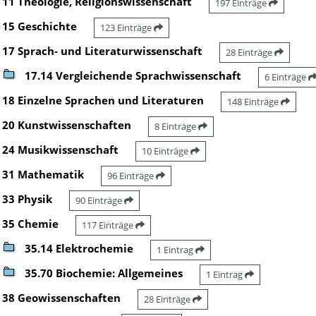
11 Theologie, Religionswissenschaft
197 Einträge
15 Geschichte
123 Einträge
17 Sprach- und Literaturwissenschaft
28 Einträge
17.14 Vergleichende Sprachwissenschaft
6 Einträge
18 Einzelne Sprachen und Literaturen
148 Einträge
20 Kunstwissenschaften
8 Einträge
24 Musikwissenschaft
10 Einträge
31 Mathematik
96 Einträge
33 Physik
90 Einträge
35 Chemie
117 Einträge
35.14 Elektrochemie
1 Eintrag
35.70 Biochemie: Allgemeines
1 Eintrag
38 Geowissenschaften
28 Einträge