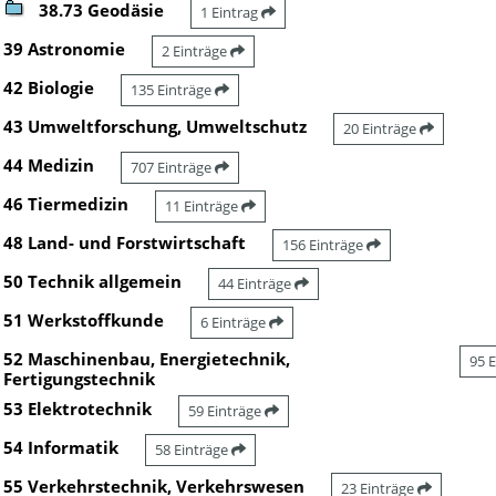
38.73 Geodäsie
1 Eintrag
39 Astronomie
2 Einträge
42 Biologie
135 Einträge
43 Umweltforschung, Umweltschutz
20 Einträge
44 Medizin
707 Einträge
46 Tiermedizin
11 Einträge
48 Land- und Forstwirtschaft
156 Einträge
50 Technik allgemein
44 Einträge
51 Werkstoffkunde
6 Einträge
52 Maschinenbau, Energietechnik,
95 
Fertigungstechnik
53 Elektrotechnik
59 Einträge
54 Informatik
58 Einträge
55 Verkehrstechnik, Verkehrswesen
23 Einträge