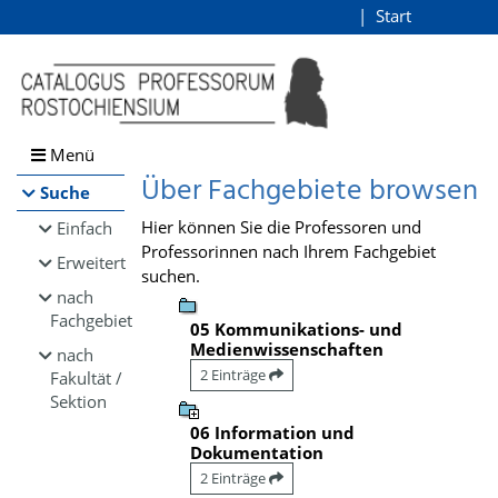
Browsen
Start
Login
direkt zum Inhalt
Menü
Über Fachgebiete browsen
Suche
Hier können Sie die Professoren und
Einfach
Professorinnen nach Ihrem Fachgebiet
Erweitert
suchen.
nach
Fachgebiet
05 Kommunikations- und
Medienwissenschaften
nach
2 Einträge
Fakultät /
Sektion
06 Information und
Dokumentation
2 Einträge