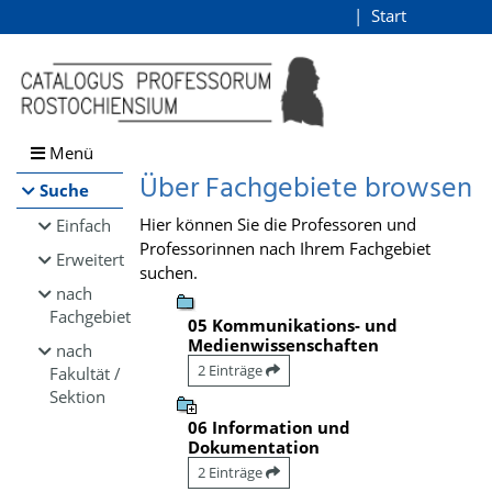
Browsen
Start
Login
direkt zum Inhalt
Menü
Über Fachgebiete browsen
Suche
Hier können Sie die Professoren und
Einfach
Professorinnen nach Ihrem Fachgebiet
Erweitert
suchen.
nach
Fachgebiet
05 Kommunikations- und
Medienwissenschaften
nach
2 Einträge
Fakultät /
Sektion
06 Information und
Dokumentation
2 Einträge