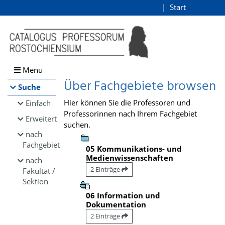
Browsen
Start
Login
direkt zum Inhalt
Menü
Über Fachgebiete browsen
Suche
Hier können Sie die Professoren und
Einfach
Professorinnen nach Ihrem Fachgebiet
Erweitert
suchen.
nach
Fachgebiet
05 Kommunikations- und
Medienwissenschaften
nach
2 Einträge
Fakultät /
Sektion
06 Information und
Dokumentation
2 Einträge