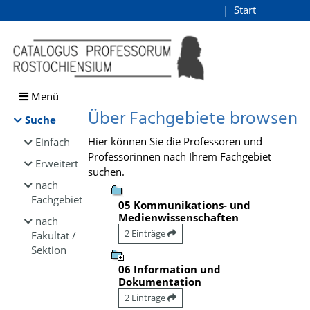
Browsen
Start
Login
direkt zum Inhalt
Menü
Über Fachgebiete browsen
Suche
Hier können Sie die Professoren und
Einfach
Professorinnen nach Ihrem Fachgebiet
Erweitert
suchen.
nach
Fachgebiet
05 Kommunikations- und
Medienwissenschaften
nach
2 Einträge
Fakultät /
Sektion
06 Information und
Dokumentation
2 Einträge