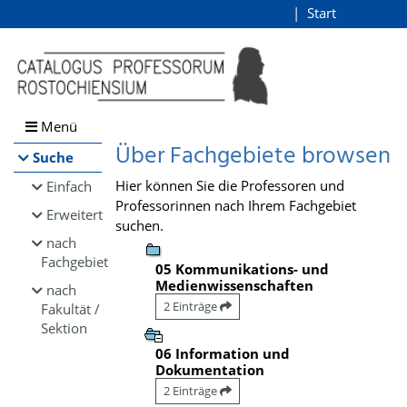
Browsen
Start
Login
direkt zum Inhalt
Menü
Über Fachgebiete browsen
Suche
Hier können Sie die Professoren und
Einfach
Professorinnen nach Ihrem Fachgebiet
Erweitert
suchen.
nach
Fachgebiet
05 Kommunikations- und
Medienwissenschaften
nach
2 Einträge
Fakultät /
Sektion
06 Information und
Dokumentation
2 Einträge