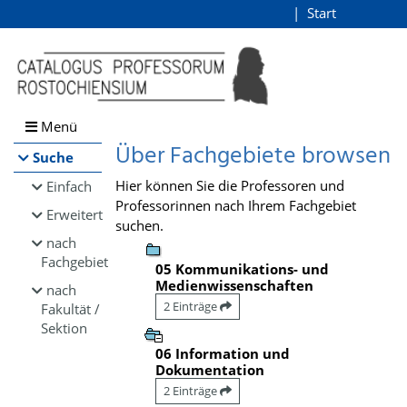
Browsen
Start
Login
direkt zum Inhalt
Menü
Über Fachgebiete browsen
Suche
Hier können Sie die Professoren und
Einfach
Professorinnen nach Ihrem Fachgebiet
Erweitert
suchen.
nach
Fachgebiet
05 Kommunikations- und
Medienwissenschaften
nach
2 Einträge
Fakultät /
Sektion
06 Information und
Dokumentation
2 Einträge