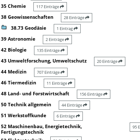
35 Chemie
117 Einträge
38 Geowissenschaften
28 Einträge
38.73 Geodäsie
1 Eintrag
39 Astronomie
2 Einträge
42 Biologie
135 Einträge
43 Umweltforschung, Umweltschutz
20 Einträge
44 Medizin
707 Einträge
46 Tiermedizin
11 Einträge
48 Land- und Forstwirtschaft
156 Einträge
50 Technik allgemein
44 Einträge
51 Werkstoffkunde
6 Einträge
52 Maschinenbau, Energietechnik,
95 
Fertigungstechnik