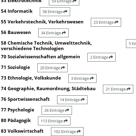
53 Elektrotechnik
59 Einträge
54 Informatik
58 Einträge
55 Verkehrstechnik, Verkehrswesen
23 Einträge
56 Bauwesen
34 Einträge
58 Chemische Technik, Umwelttechnik,
5 E
verschiedene Technologien
70 Sozialwissenschaften allgemein
2 Einträge
71 Soziologie
20 Einträge
73 Ethnologie, Volkskunde
3 Einträge
74 Geographie, Raumordnung, Städtebau
21 Einträge
76 Sportwissenschaft
14 Einträge
77 Psychologie
26 Einträge
80 Pädagogik
113 Einträge
83 Volkswirtschaft
102 Einträge