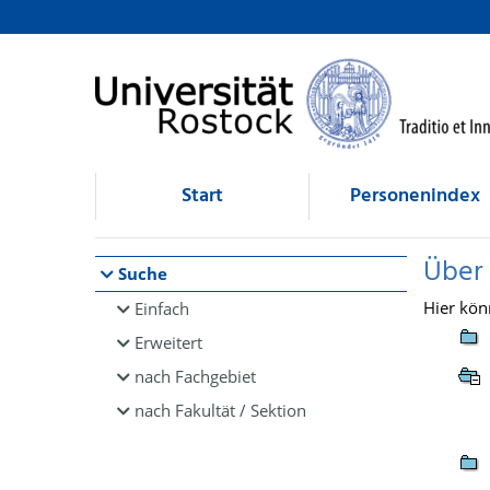
Browsen
direkt zum Inhalt
Start
Personenindex
Über
Suche
Hier kön
Einfach
Erweitert
nach Fachgebiet
nach Fakultät / Sektion