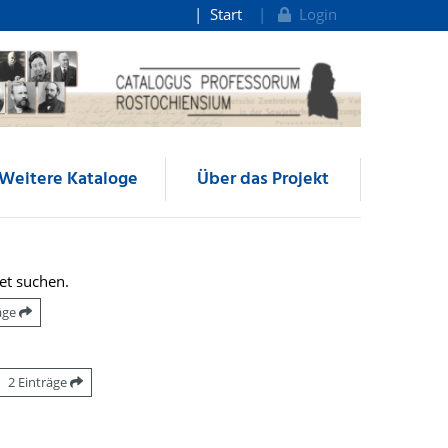
Start
Login
Weitere Kataloge
Über das Projekt
et suchen.
räge
2 Einträge