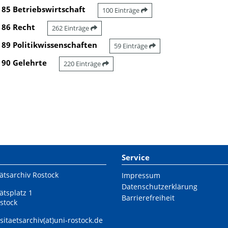
85 Betriebswirtschaft
100 Einträge
86 Recht
262 Einträge
89 Politikwissenschaften
59 Einträge
90 Gelehrte
220 Einträge
Service
ätsarchiv Rostock
Impressum
Datenschutzerklärung
ätsplatz 1
Barrierefreiheit
stock
sitaetsarchiv(at)uni-rostock.de