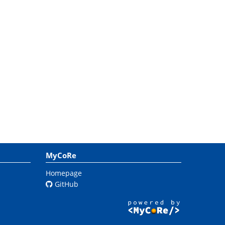
MyCoRe
Homepage
GitHub