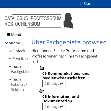
Browsen
Start
Login
direkt zum Inhalt
Menü
Über Fachgebiete browsen
Suche
Hier können Sie die Professoren und
Einfach
Professorinnen nach Ihrem Fachgebiet
Erweitert
suchen.
nach
Fachgebiet
05 Kommunikations- und
Medienwissenschaften
nach
2 Einträge
Fakultät /
Sektion
06 Information und
Dokumentation
2 Einträge