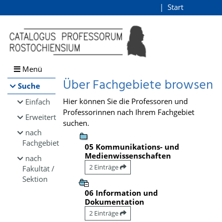
Browsen
Start
Login
direkt zum Inhalt
Menü
Über Fachgebiete browsen
Suche
Hier können Sie die Professoren und
Einfach
Professorinnen nach Ihrem Fachgebiet
Erweitert
suchen.
nach
Fachgebiet
05 Kommunikations- und
Medienwissenschaften
nach
2 Einträge
Fakultät /
Sektion
06 Information und
Dokumentation
2 Einträge