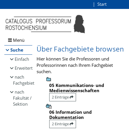
Browsen
Start
Login
direkt zum Inhalt
Menü
Über Fachgebiete browsen
Suche
Hier können Sie die Professoren und
Einfach
Professorinnen nach Ihrem Fachgebiet
Erweitert
suchen.
nach
Fachgebiet
05 Kommunikations- und
Medienwissenschaften
nach
2 Einträge
Fakultät /
Sektion
06 Information und
Dokumentation
2 Einträge