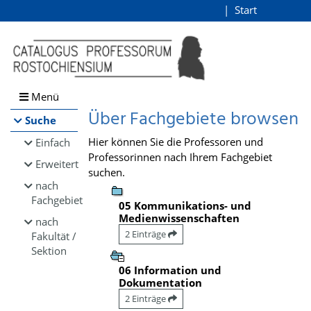
Browsen
Start
Login
direkt zum Inhalt
Menü
Über Fachgebiete browsen
Suche
Hier können Sie die Professoren und
Einfach
Professorinnen nach Ihrem Fachgebiet
Erweitert
suchen.
nach
Fachgebiet
05 Kommunikations- und
Medienwissenschaften
nach
2 Einträge
Fakultät /
Sektion
06 Information und
Dokumentation
2 Einträge