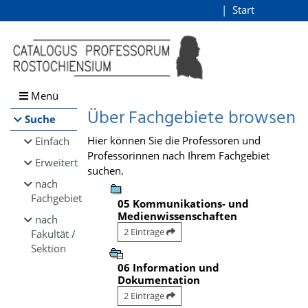
Browsen
Start
Login
direkt zum Inhalt
Menü
Über Fachgebiete browsen
Suche
Hier können Sie die Professoren und
Einfach
Professorinnen nach Ihrem Fachgebiet
Erweitert
suchen.
nach
Fachgebiet
05 Kommunikations- und
Medienwissenschaften
nach
2 Einträge
Fakultät /
Sektion
06 Information und
Dokumentation
2 Einträge