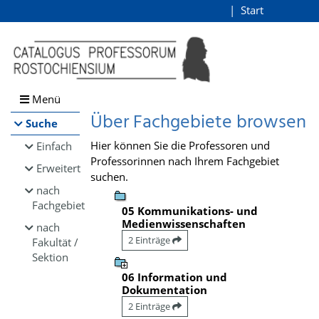
Browsen
Start
Login
direkt zum Inhalt
Menü
Über Fachgebiete browsen
Suche
Hier können Sie die Professoren und
Einfach
Professorinnen nach Ihrem Fachgebiet
Erweitert
suchen.
nach
Fachgebiet
05 Kommunikations- und
Medienwissenschaften
nach
2 Einträge
Fakultät /
Sektion
06 Information und
Dokumentation
2 Einträge