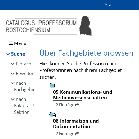
Browsen
Start
Login
direkt zum Inhalt
Menü
Über Fachgebiete browsen
Suche
Hier können Sie die Professoren und
Einfach
Professorinnen nach Ihrem Fachgebiet
Erweitert
suchen.
nach
Fachgebiet
05 Kommunikations- und
Medienwissenschaften
nach
2 Einträge
Fakultät /
Sektion
06 Information und
Dokumentation
2 Einträge