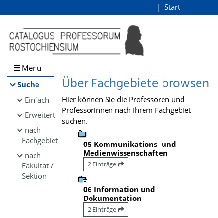
Browsen
Start
Login
direkt zum Inhalt
Menü
Über Fachgebiete browsen
Suche
Hier können Sie die Professoren und
Einfach
Professorinnen nach Ihrem Fachgebiet
Erweitert
suchen.
nach
Fachgebiet
05 Kommunikations- und
Medienwissenschaften
nach
2 Einträge
Fakultät /
Sektion
06 Information und
Dokumentation
2 Einträge