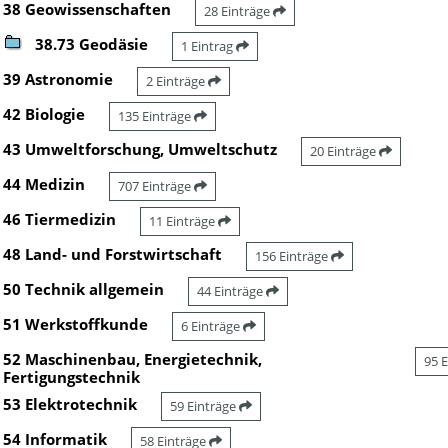
38 Geowissenschaften
28 Einträge
38.73 Geodäsie
1 Eintrag
39 Astronomie
2 Einträge
42 Biologie
135 Einträge
43 Umweltforschung, Umweltschutz
20 Einträge
44 Medizin
707 Einträge
46 Tiermedizin
11 Einträge
48 Land- und Forstwirtschaft
156 Einträge
50 Technik allgemein
44 Einträge
51 Werkstoffkunde
6 Einträge
52 Maschinenbau, Energietechnik,
95 
Fertigungstechnik
53 Elektrotechnik
59 Einträge
54 Informatik
58 Einträge