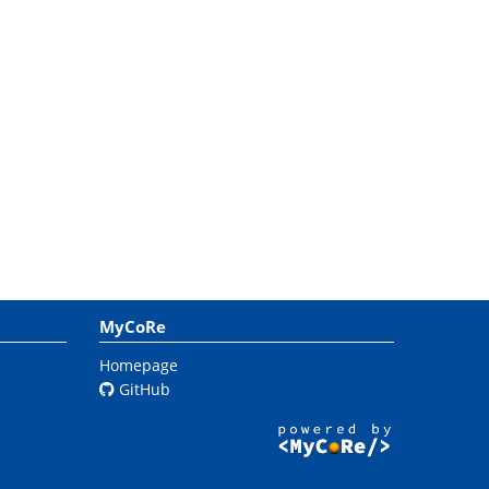
MyCoRe
Homepage
GitHub