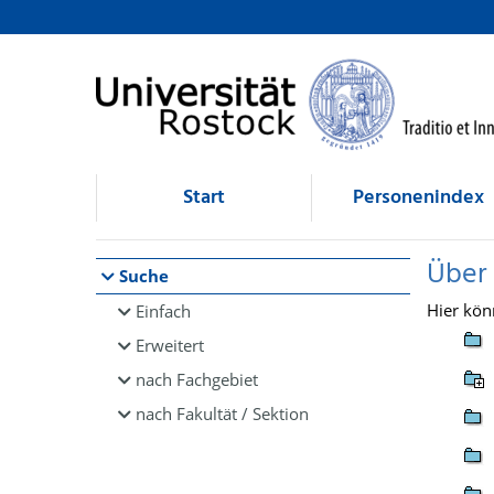
Browsen
direkt zum Inhalt
Start
Personenindex
Über
Suche
Hier kön
Einfach
Erweitert
nach Fachgebiet
nach Fakultät / Sektion