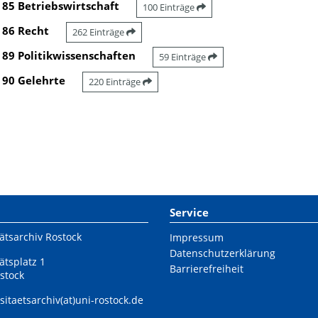
85 Betriebswirtschaft
100 Einträge
86 Recht
262 Einträge
89 Politikwissenschaften
59 Einträge
90 Gelehrte
220 Einträge
Service
ätsarchiv Rostock
Impressum
Datenschutzerklärung
ätsplatz 1
Barrierefreiheit
stock
sitaetsarchiv(at)uni-rostock.de