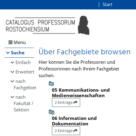
Browsen
Start
Login
direkt zum Inhalt
Menü
Über Fachgebiete browsen
Suche
Hier können Sie die Professoren und
Einfach
Professorinnen nach Ihrem Fachgebiet
Erweitert
suchen.
nach
Fachgebiet
05 Kommunikations- und
Medienwissenschaften
nach
2 Einträge
Fakultät /
Sektion
06 Information und
Dokumentation
2 Einträge