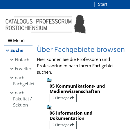
Browsen
Start
Login
direkt zum Inhalt
Menü
Über Fachgebiete browsen
Suche
Hier können Sie die Professoren und
Einfach
Professorinnen nach Ihrem Fachgebiet
Erweitert
suchen.
nach
Fachgebiet
05 Kommunikations- und
Medienwissenschaften
nach
2 Einträge
Fakultät /
Sektion
06 Information und
Dokumentation
2 Einträge