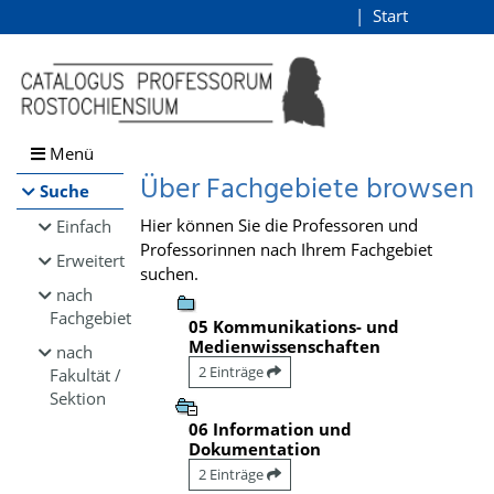
Browsen
Start
Login
direkt zum Inhalt
Menü
Über Fachgebiete browsen
Suche
Hier können Sie die Professoren und
Einfach
Professorinnen nach Ihrem Fachgebiet
Erweitert
suchen.
nach
Fachgebiet
05 Kommunikations- und
Medienwissenschaften
nach
2 Einträge
Fakultät /
Sektion
06 Information und
Dokumentation
2 Einträge