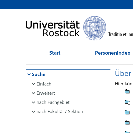
Browsen
direkt zum Inhalt
Start
Personenindex
Über
Suche
Hier kön
Einfach
Erweitert
nach Fachgebiet
nach Fakultät / Sektion