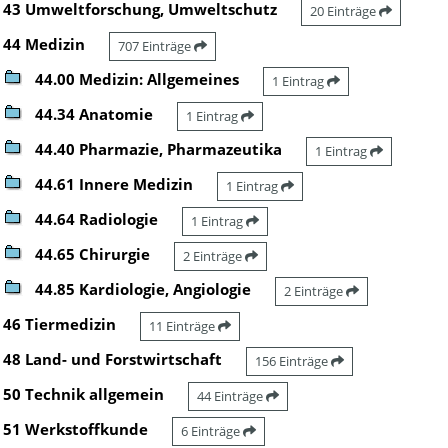
43 Umweltforschung, Umweltschutz
20 Einträge
44 Medizin
707 Einträge
44.00 Medizin: Allgemeines
1 Eintrag
44.34 Anatomie
1 Eintrag
44.40 Pharmazie, Pharmazeutika
1 Eintrag
44.61 Innere Medizin
1 Eintrag
44.64 Radiologie
1 Eintrag
44.65 Chirurgie
2 Einträge
44.85 Kardiologie, Angiologie
2 Einträge
46 Tiermedizin
11 Einträge
48 Land- und Forstwirtschaft
156 Einträge
50 Technik allgemein
44 Einträge
51 Werkstoffkunde
6 Einträge