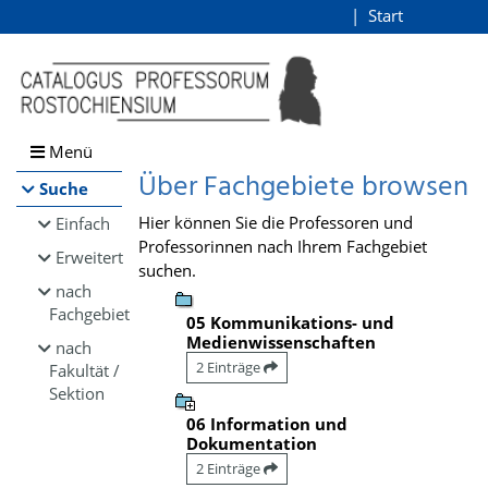
Browsen
Start
Login
direkt zum Inhalt
Menü
Über Fachgebiete browsen
Suche
Hier können Sie die Professoren und
Einfach
Professorinnen nach Ihrem Fachgebiet
Erweitert
suchen.
nach
Fachgebiet
05 Kommunikations- und
Medienwissenschaften
nach
2 Einträge
Fakultät /
Sektion
06 Information und
Dokumentation
2 Einträge