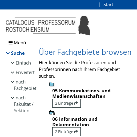
Browsen
Start
Login
direkt zum Inhalt
Menü
Über Fachgebiete browsen
Suche
Hier können Sie die Professoren und
Einfach
Professorinnen nach Ihrem Fachgebiet
Erweitert
suchen.
nach
Fachgebiet
05 Kommunikations- und
Medienwissenschaften
nach
2 Einträge
Fakultät /
Sektion
06 Information und
Dokumentation
2 Einträge