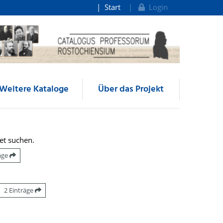
Start
Login
Weitere Kataloge
Über das Projekt
et suchen.
räge
2 Einträge