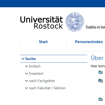
Browsen
direkt zum Inhalt
Start
Personenindex
Über
Suche
Hier kön
Einfach
Erweitert
nach Fachgebiet
nach Fakultät / Sektion