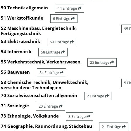
50 Technik allgemein
44 Einträge
51 Werkstoffkunde
6 Einträge
52 Maschinenbau, Energietechnik,
95 
Fertigungstechnik
53 Elektrotechnik
59 Einträge
54 Informatik
58 Einträge
55 Verkehrstechnik, Verkehrswesen
23 Einträge
56 Bauwesen
34 Einträge
58 Chemische Technik, Umwelttechnik,
5 E
verschiedene Technologien
70 Sozialwissenschaften allgemein
2 Einträge
71 Soziologie
20 Einträge
73 Ethnologie, Volkskunde
3 Einträge
74 Geographie, Raumordnung, Städtebau
21 Einträge