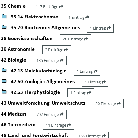
35 Chemie
117 Einträge
35.14 Elektrochemie
1 Eintrag
35.70 Biochemie: Allgemeines
1 Eintrag
38 Geowissenschaften
28 Einträge
39 Astronomie
2 Einträge
42 Biologie
135 Einträge
42.13 Molekularbiologie
1 Eintrag
42.60 Zoologie: Allgemeines
1 Eintrag
42.63 Tierphysiologie
1 Eintrag
43 Umweltforschung, Umweltschutz
20 Einträge
44 Medizin
707 Einträge
46 Tiermedizin
11 Einträge
48 Land- und Forstwirtschaft
156 Einträge