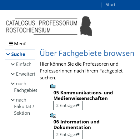
Browsen
Start
Login
direkt zum Inhalt
Menü
Über Fachgebiete browsen
Suche
Hier können Sie die Professoren und
Einfach
Professorinnen nach Ihrem Fachgebiet
Erweitert
suchen.
nach
Fachgebiet
05 Kommunikations- und
Medienwissenschaften
nach
2 Einträge
Fakultät /
Sektion
06 Information und
Dokumentation
2 Einträge