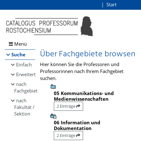
Browsen
Start
Login
direkt zum Inhalt
Menü
Über Fachgebiete browsen
Suche
Hier können Sie die Professoren und
Einfach
Professorinnen nach Ihrem Fachgebiet
Erweitert
suchen.
nach
Fachgebiet
05 Kommunikations- und
Medienwissenschaften
nach
2 Einträge
Fakultät /
Sektion
06 Information und
Dokumentation
2 Einträge