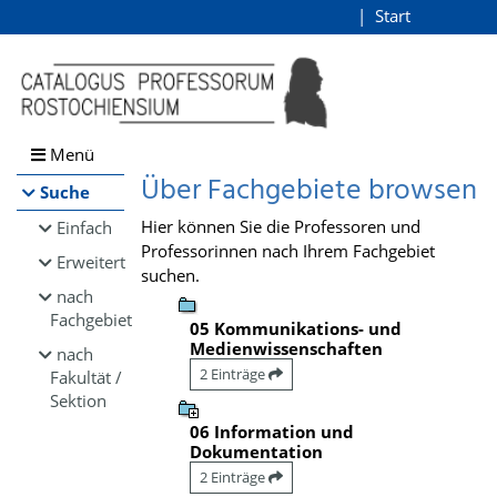
Browsen
Start
Login
direkt zum Inhalt
Menü
Über Fachgebiete browsen
Suche
Hier können Sie die Professoren und
Einfach
Professorinnen nach Ihrem Fachgebiet
Erweitert
suchen.
nach
Fachgebiet
05 Kommunikations- und
Medienwissenschaften
nach
2 Einträge
Fakultät /
Sektion
06 Information und
Dokumentation
2 Einträge