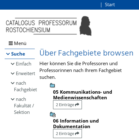
Browsen
Start
Login
direkt zum Inhalt
Menü
Über Fachgebiete browsen
Suche
Hier können Sie die Professoren und
Einfach
Professorinnen nach Ihrem Fachgebiet
Erweitert
suchen.
nach
Fachgebiet
05 Kommunikations- und
Medienwissenschaften
nach
2 Einträge
Fakultät /
Sektion
06 Information und
Dokumentation
2 Einträge