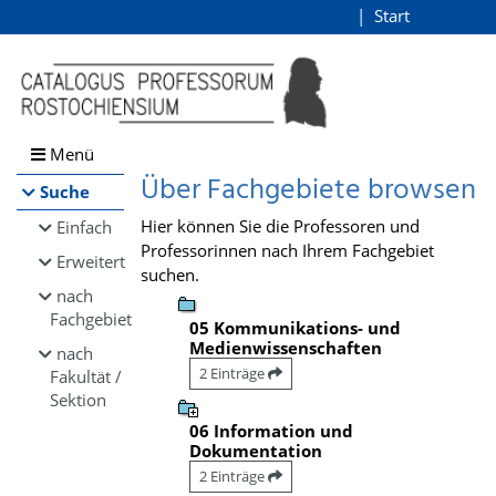
Browsen
Start
Login
direkt zum Inhalt
Menü
Über Fachgebiete browsen
Suche
Hier können Sie die Professoren und
Einfach
Professorinnen nach Ihrem Fachgebiet
Erweitert
suchen.
nach
Fachgebiet
05 Kommunikations- und
Medienwissenschaften
nach
2 Einträge
Fakultät /
Sektion
06 Information und
Dokumentation
2 Einträge