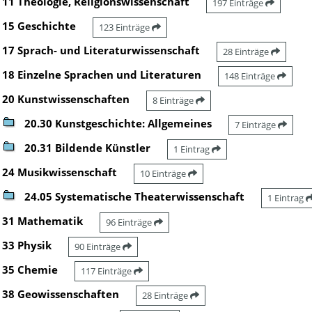
11 Theologie, Religionswissenschaft
197 Einträge
15 Geschichte
123 Einträge
17 Sprach- und Literaturwissenschaft
28 Einträge
18 Einzelne Sprachen und Literaturen
148 Einträge
20 Kunstwissenschaften
8 Einträge
20.30 Kunstgeschichte: Allgemeines
7 Einträge
20.31 Bildende Künstler
1 Eintrag
24 Musikwissenschaft
10 Einträge
24.05 Systematische Theaterwissenschaft
1 Eintrag
31 Mathematik
96 Einträge
33 Physik
90 Einträge
35 Chemie
117 Einträge
38 Geowissenschaften
28 Einträge