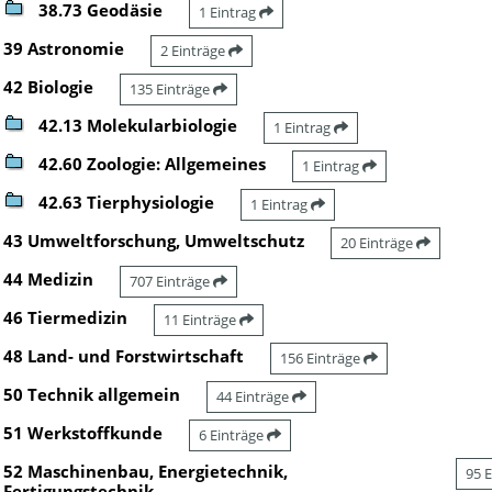
38.73 Geodäsie
1 Eintrag
39 Astronomie
2 Einträge
42 Biologie
135 Einträge
42.13 Molekularbiologie
1 Eintrag
42.60 Zoologie: Allgemeines
1 Eintrag
42.63 Tierphysiologie
1 Eintrag
43 Umweltforschung, Umweltschutz
20 Einträge
44 Medizin
707 Einträge
46 Tiermedizin
11 Einträge
48 Land- und Forstwirtschaft
156 Einträge
50 Technik allgemein
44 Einträge
51 Werkstoffkunde
6 Einträge
52 Maschinenbau, Energietechnik,
95 
Fertigungstechnik