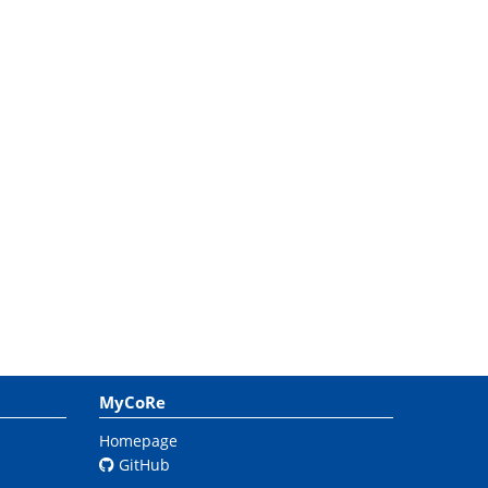
MyCoRe
Homepage
GitHub