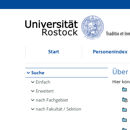
Browsen
direkt zum Inhalt
Start
Personenindex
Über
Suche
Hier kön
Einfach
Erweitert
nach Fachgebiet
nach Fakultät / Sektion