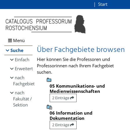
Browsen
Start
Login
direkt zum Inhalt
Menü
Über Fachgebiete browsen
Suche
Hier können Sie die Professoren und
Einfach
Professorinnen nach Ihrem Fachgebiet
Erweitert
suchen.
nach
Fachgebiet
05 Kommunikations- und
Medienwissenschaften
nach
2 Einträge
Fakultät /
Sektion
06 Information und
Dokumentation
2 Einträge