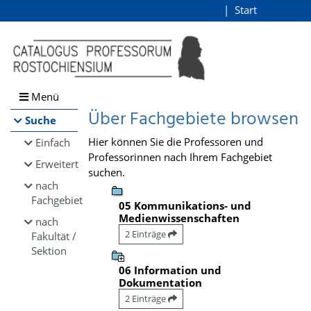
Browsen
Start
Login
direkt zum Inhalt
Menü
Über Fachgebiete browsen
Suche
Hier können Sie die Professoren und
Einfach
Professorinnen nach Ihrem Fachgebiet
Erweitert
suchen.
nach
Fachgebiet
05 Kommunikations- und
Medienwissenschaften
nach
2 Einträge
Fakultät /
Sektion
06 Information und
Dokumentation
2 Einträge