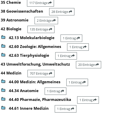
35 Chemie
117 Einträge
38 Geowissenschaften
28 Einträge
39 Astronomie
2 Einträge
42 Biologie
135 Einträge
42.13 Molekularbiologie
1 Eintrag
42.60 Zoologie: Allgemeines
1 Eintrag
42.63 Tierphysiologie
1 Eintrag
43 Umweltforschung, Umweltschutz
20 Einträge
44 Medizin
707 Einträge
44.00 Medizin: Allgemeines
1 Eintrag
44.34 Anatomie
1 Eintrag
44.40 Pharmazie, Pharmazeutika
1 Eintrag
44.61 Innere Medizin
1 Eintrag