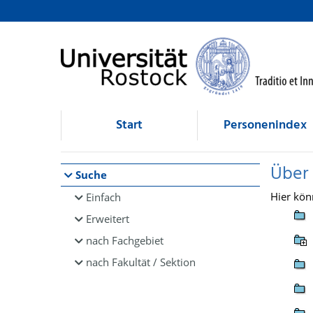
Browsen
direkt zum Inhalt
Start
Personenindex
Über
Suche
Hier kön
Einfach
Erweitert
nach Fachgebiet
nach Fakultät / Sektion