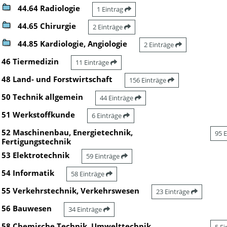
44.64 Radiologie
1 Eintrag
44.65 Chirurgie
2 Einträge
44.85 Kardiologie, Angiologie
2 Einträge
46 Tiermedizin
11 Einträge
48 Land- und Forstwirtschaft
156 Einträge
50 Technik allgemein
44 Einträge
51 Werkstoffkunde
6 Einträge
52 Maschinenbau, Energietechnik,
95 
Fertigungstechnik
53 Elektrotechnik
59 Einträge
54 Informatik
58 Einträge
55 Verkehrstechnik, Verkehrswesen
23 Einträge
56 Bauwesen
34 Einträge
58 Chemische Technik, Umwelttechnik,