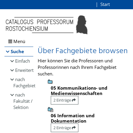
Browsen
Start
Login
direkt zum Inhalt
Menü
Über Fachgebiete browsen
Suche
Hier können Sie die Professoren und
Einfach
Professorinnen nach Ihrem Fachgebiet
Erweitert
suchen.
nach
Fachgebiet
05 Kommunikations- und
Medienwissenschaften
nach
2 Einträge
Fakultät /
Sektion
06 Information und
Dokumentation
2 Einträge