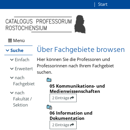
Browsen
Start
Login
direkt zum Inhalt
Menü
Über Fachgebiete browsen
Suche
Hier können Sie die Professoren und
Einfach
Professorinnen nach Ihrem Fachgebiet
Erweitert
suchen.
nach
Fachgebiet
05 Kommunikations- und
Medienwissenschaften
nach
2 Einträge
Fakultät /
Sektion
06 Information und
Dokumentation
2 Einträge