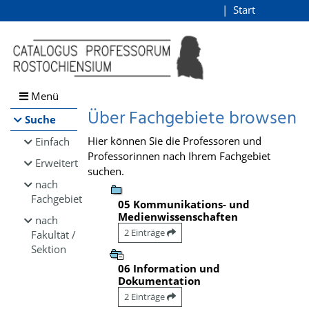
Browsen
Start
Login
direkt zum Inhalt
Menü
Über Fachgebiete browsen
Suche
Hier können Sie die Professoren und
Einfach
Professorinnen nach Ihrem Fachgebiet
Erweitert
suchen.
nach
Fachgebiet
05 Kommunikations- und
Medienwissenschaften
nach
2 Einträge
Fakultät /
Sektion
06 Information und
Dokumentation
2 Einträge