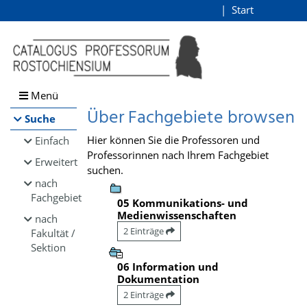
Browsen
Start
Login
direkt zum Inhalt
Menü
Über Fachgebiete browsen
Suche
Hier können Sie die Professoren und
Einfach
Professorinnen nach Ihrem Fachgebiet
Erweitert
suchen.
nach
Fachgebiet
05 Kommunikations- und
Medienwissenschaften
nach
2 Einträge
Fakultät /
Sektion
06 Information und
Dokumentation
2 Einträge